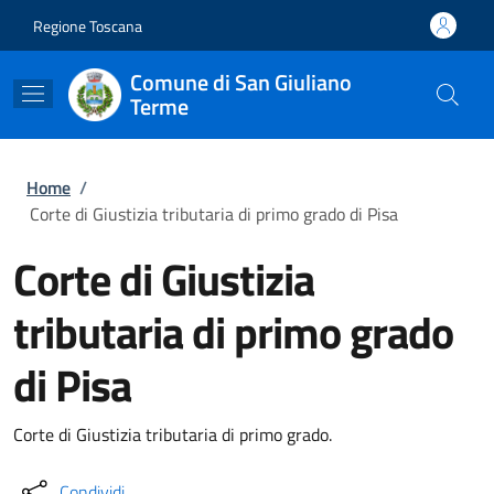
Salta al contenuto principale
Skip to footer content
Regione Toscana
Comune di San Giuliano
Terme
Briciole di pane
Home
/
Corte di Giustizia tributaria di primo grado di Pisa
Corte di Giustizia
tributaria di primo grado
di Pisa
Corte di Giustizia tributaria di primo grado.
Condividi