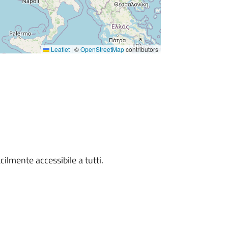
Leaflet
|
©
OpenStreetMap
contributors
cilmente accessibile a tutti.