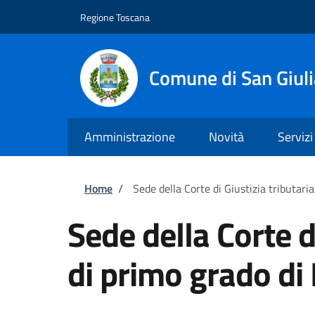
Salta al contenuto principale
Skip to footer content
Regione Toscana
Comune di San Giul
Amministrazione
Novità
Servizi
Briciole di pane
Home
/
Sede della Corte di Giustizia tributaria
Sede della Corte di
di primo grado di 