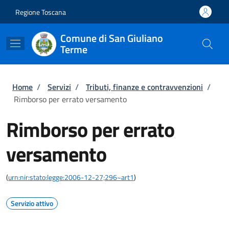
Salta al contenuto principale
Skip to footer content
Regione Toscana
Comune di San Giuliano
Terme
Briciole di pane
Home
/
Servizi
/
Tributi, finanze e contravvenzioni
/
Rimborso per errato versamento
Rimborso per errato
versamento
(
urn:nir:stato:legge:2006-12-27;296~art1
)
Servizio attivo