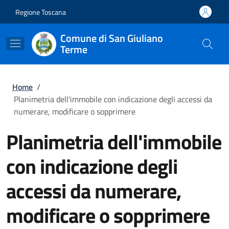
Salta al contenuto principale
Skip to footer content
Regione Toscana
Comune di San Giuliano
Terme
Briciole di pane
Home
/
Planimetria dell'immobile con indicazione degli accessi da
numerare, modificare o sopprimere
Planimetria dell'immobile
con indicazione degli
accessi da numerare,
modificare o sopprimere