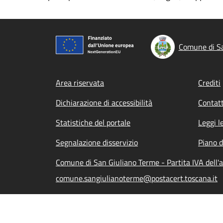
Comune di Sa
Footer menu
Area riservata
Crediti
Dichiarazione di accessibilità
Contatt
Statistiche del portale
Leggi l
Segnalazione disservizio
Piano d
Comune di San Giuliano Terme - Partita IVA dell
comune.sangiulianoterme@postacert.toscana.it