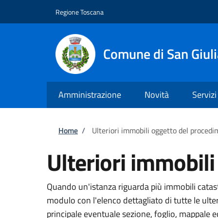
Salta al contenuto principale
Skip to footer content
Regione Toscana
Comune di San Giul
Amministrazione
Novità
Servizi
Briciole di pane
Home
/
Ulteriori immobili oggetto del proced
Ulteriori immobil
Quando un'istanza riguarda più immobili catasta
modulo con l'elenco dettagliato di tutte le ult
principale eventuale sezione, foglio, mappale 