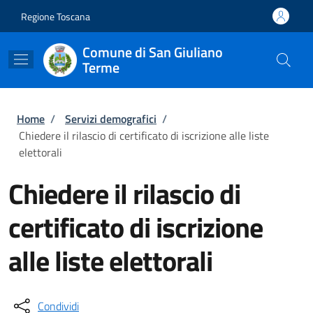
Salta al contenuto principale
Skip to footer content
Regione Toscana
Comune di San Giuliano
Terme
Briciole di pane
Home
/
Servizi demografici
/
Chiedere il rilascio di certificato di iscrizione alle liste
elettorali
Chiedere il rilascio di
certificato di iscrizione
alle liste elettorali
Condividi