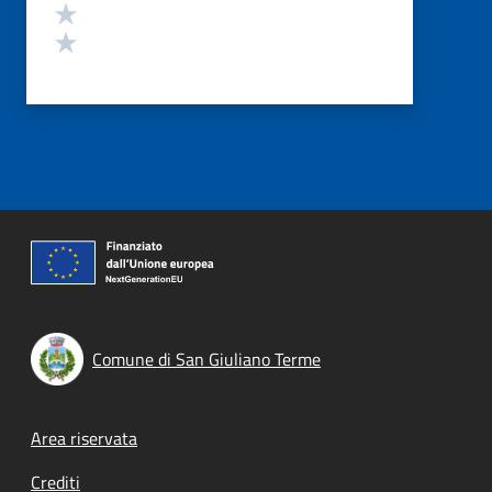
Valuta 2 stelle su 5
Valuta 1 stelle su 5
Comune di San Giuliano Terme
Footer menu
Area riservata
Crediti