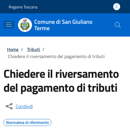
Salta al contenuto principale
Skip to footer content
Regione Toscana
Comune di San Giuliano
Terme
Briciole di pane
Home
/
Tributi
/
Chiedere il riversamento del pagamento di tributi
Chiedere il riversamento
del pagamento di tributi
Condividi
Normativa di riferimento