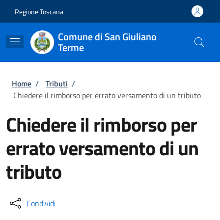
Salta al contenuto principale
Skip to footer content
Regione Toscana
Comune di San Giuliano
Terme
Briciole di pane
Home
/
Tributi
/
Chiedere il rimborso per errato versamento di un tributo
Chiedere il rimborso per
errato versamento di un
tributo
Condividi