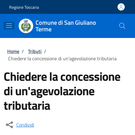
Salta al contenuto principale
Skip to footer content
Regione Toscana
Comune di San Giuliano
Terme
Briciole di pane
Home
/
Tributi
/
Chiedere la concessione di un'agevolazione tributaria
Chiedere la concessione
di un'agevolazione
tributaria
Condividi