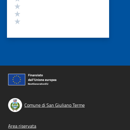
Valuta 3 stelle su 5
Valuta 2 stelle su 5
Valuta 1 stelle su 5
Comune di San Giuliano Terme
Footer menu
Area riservata