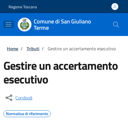
Salta al contenuto principale
Skip to footer content
Regione Toscana
Comune di San Giuliano
Terme
Briciole di pane
Home
/
Tributi
/
Gestire un accertamento esecutivo
Gestire un accertamento
esecutivo
Condividi
Normativa di riferimento